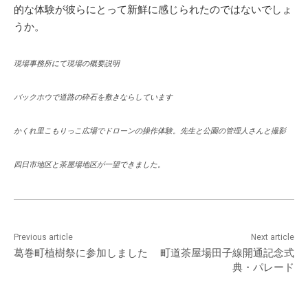
的な体験が彼らにとって新鮮に感じられたのではないでしょ
うか。
現場事務所にて現場の概要説明
バックホウで道路の砕石を敷きならしています
かくれ里こもりっこ広場でドローンの操作体験。先生と公園の管理人さんと撮影
四日市地区と茶屋場地区が一望できました。
Previous article
Next article
葛巻町植樹祭に参加しました
町道茶屋場田子線開通記念式
典・パレード